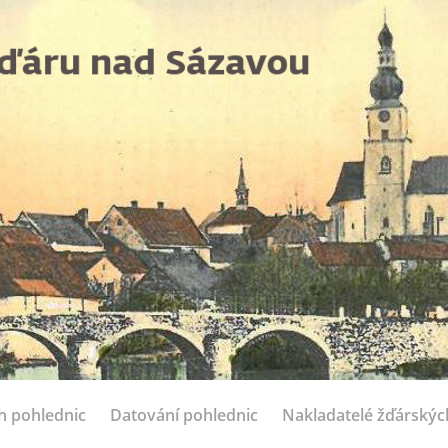
ch pohlednic
Datování pohlednic
Nakladatelé žďárskýc