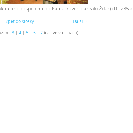
nkou pro dospělého do Památkového areálu Žďár) (DF 235 x
Zpět do složky
Další →
ázení:
3
|
4
|
5
|
6
|
7
(čas ve vteřinách)