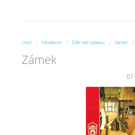
/
/
/
/
Úvod
Fotoalbum
Žďár nad Sázavou
Zámek
Zámek
07