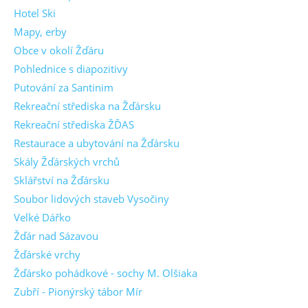
Hotel Ski
Mapy, erby
Obce v okolí Žďáru
Pohlednice s diapozitivy
Putování za Santinim
Rekreační střediska na Žďársku
Rekreační střediska ŽĎAS
Restaurace a ubytování na Žďársku
Skály Žďárských vrchů
Sklářství na Žďársku
Soubor lidových staveb Vysočiny
Velké Dářko
Žďár nad Sázavou
Žďárské vrchy
Žďársko pohádkové - sochy M. Olšiaka
Zubří - Pionýrský tábor Mír