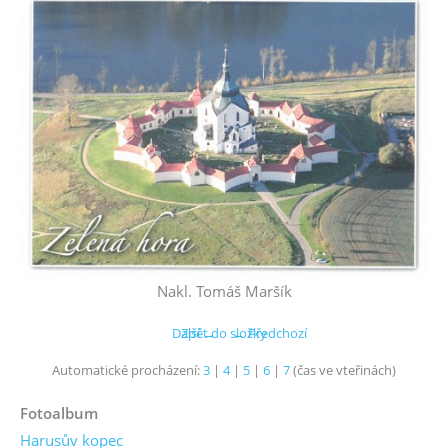
Nakl. Tomáš Maršík
Další →
Zpět do složky
← Předchozí
Automatické procházení:
3
|
4
|
5
|
6
|
7
(čas ve vteřinách)
Fotoalbum
Harusův kopec