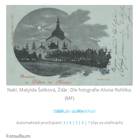
Nakl. Matylda Šašková, Žďár. Dle fotografie Aloise Rohlíka.
(MF)
Další →
Zpět do složky
← Předchozí
Automatické procházení:
3
|
4
|
5
|
6
|
7
(čas ve vteřinách)
Fotoalbum