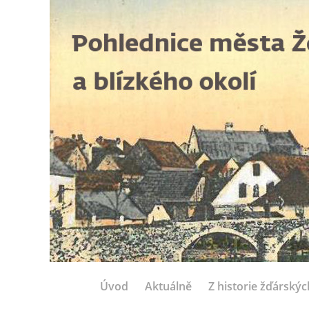
Úvod
Aktuálně
Z historie žďárský