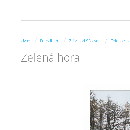
/
/
/
Úvod
Fotoalbum
Žďár nad Sázavou
Zelená ho
Zelená hora