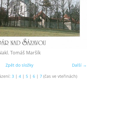
Nakl. Tomáš Maršík
Zpět do složky
Další →
ázení:
3
|
4
|
5
|
6
|
7
(čas ve vteřinách)