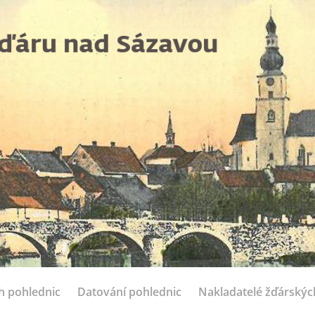
ch pohlednic
Datování pohlednic
Nakladatelé žďárskýc