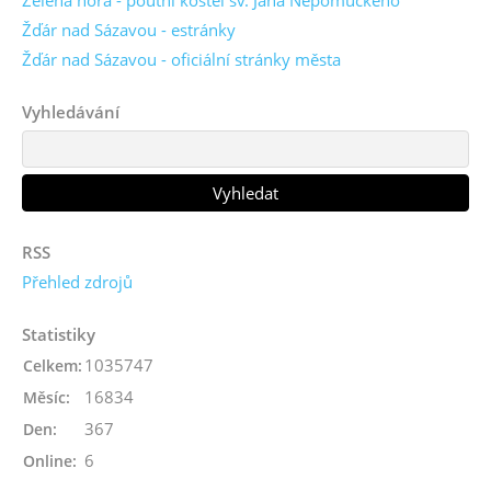
Žďár nad Sázavou - estránky
Žďár nad Sázavou - oficiální stránky města
Vyhledávání
RSS
Přehled zdrojů
Statistiky
1035747
Celkem:
16834
Měsíc:
367
Den:
6
Online: