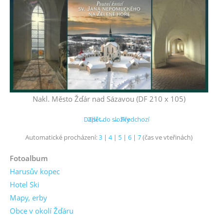
Nakl. Město Žďár nad Sázavou (DF 210 x 105)
Další →
Zpět do složky
← Předchozí
Automatické procházení:
3
|
4
|
5
|
6
|
7
(čas ve vteřinách)
Fotoalbum
Harusův kopec
Hotel Ski
Mapy, erby
Obce v okolí Žďáru