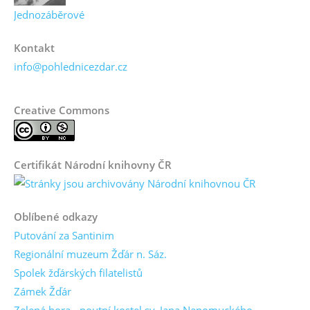
Jednozáběrové
Kontakt
info@pohlednicezdar.cz
Creative Commons
Certifikát Národní knihovny ČR
Oblíbené odkazy
Putování za Santinim
Regionální muzeum Žďár n. Sáz.
Spolek žďárských filatelistů
Zámek Žďár
Zelená hora - poutní kostel sv. Jana Nepomuckého