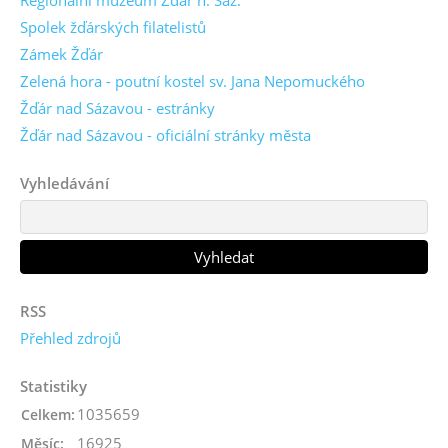
Spolek žďárských filatelistů
Zámek Žďár
Zelená hora - poutní kostel sv. Jana Nepomuckého
Žďár nad Sázavou - estránky
Žďár nad Sázavou - oficiální stránky města
Vyhledávání
RSS
Přehled zdrojů
Statistiky
1035659
Celkem:
16925
Měsíc: