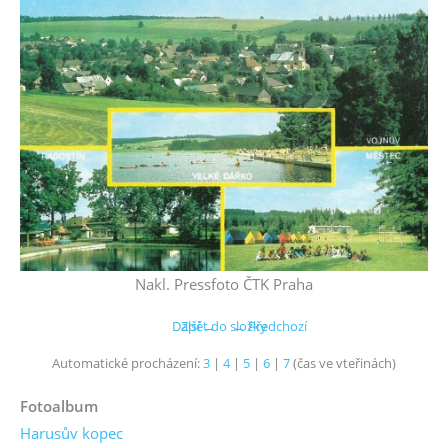
Nakl. Pressfoto ČTK Praha
Další →
Zpět do složky
← Předchozí
Automatické procházení:
3
|
4
|
5
|
6
|
7
(čas ve vteřinách)
Fotoalbum
Harusův kopec