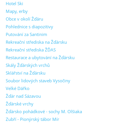
Hotel Ski
Mapy, erby
Obce v okolí Žďáru
Pohlednice s diapozitivy
Putování za Santinim
Rekreační střediska na Žďársku
Rekreační střediska ŽĎAS
Restaurace a ubytování na Žďársku
Skály Žďárských vrchů
Sklářství na Žďársku
Soubor lidových staveb Vysočiny
Velké Dářko
Žďár nad Sázavou
Žďárské vrchy
Žďársko pohádkové - sochy M. Olšiaka
Zubří - Pionýrský tábor Mír