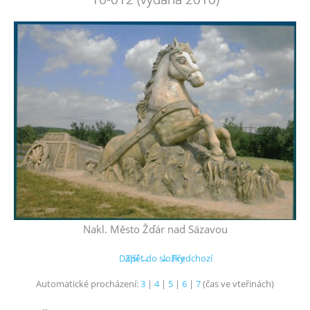
Nakl. Město Žďár nad Sázavou
Další →
Zpět do složky
← Předchozí
Automatické procházení:
3
|
4
|
5
|
6
|
7
(čas ve vteřinách)