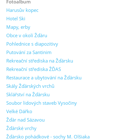
Fotoalbum
Harusův kopec
Hotel Ski
Mapy, erby
Obce v okolí Žďáru
Pohlednice s diapozitivy
Putování za Santinim
Rekreační střediska na Žďársku
Rekreační střediska ŽĎAS
Restaurace a ubytování na Žďársku
Skály Žďárských vrchů
Sklářství na Žďársku
Soubor lidových staveb Vysočiny
Velké Dářko
Žďár nad Sázavou
Žďárské vrchy
Žďársko pohádkové - sochy M. Olšiaka