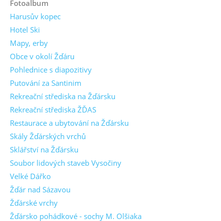
Fotoalbum
Harusův kopec
Hotel Ski
Mapy, erby
Obce v okolí Žďáru
Pohlednice s diapozitivy
Putování za Santinim
Rekreační střediska na Žďársku
Rekreační střediska ŽĎAS
Restaurace a ubytování na Žďársku
Skály Žďárských vrchů
Sklářství na Žďársku
Soubor lidových staveb Vysočiny
Velké Dářko
Žďár nad Sázavou
Žďárské vrchy
Žďársko pohádkové - sochy M. Olšiaka