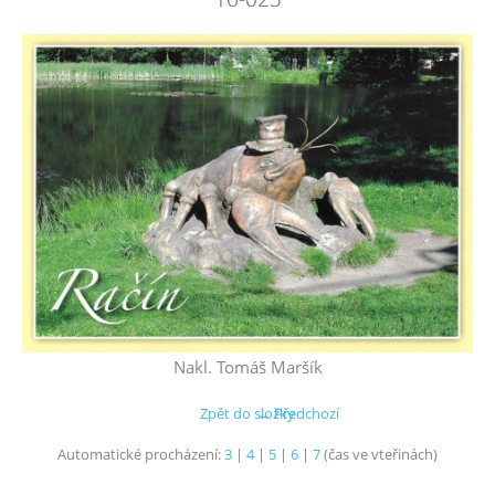
Nakl. Tomáš Maršík
Zpět do složky
← Předchozí
Automatické procházení:
3
|
4
|
5
|
6
|
7
(čas ve vteřinách)