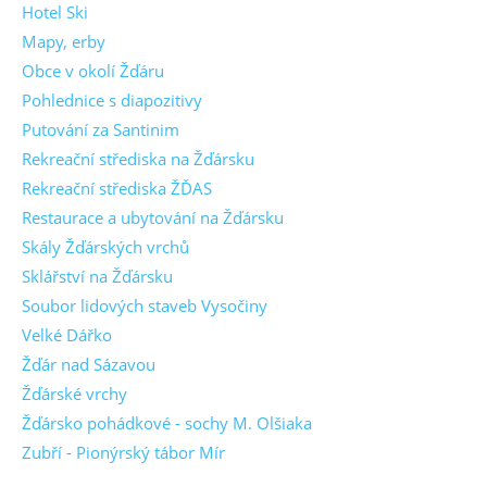
Hotel Ski
Mapy, erby
Obce v okolí Žďáru
Pohlednice s diapozitivy
Putování za Santinim
Rekreační střediska na Žďársku
Rekreační střediska ŽĎAS
Restaurace a ubytování na Žďársku
Skály Žďárských vrchů
Sklářství na Žďársku
Soubor lidových staveb Vysočiny
Velké Dářko
Žďár nad Sázavou
Žďárské vrchy
Žďársko pohádkové - sochy M. Olšiaka
Zubří - Pionýrský tábor Mír