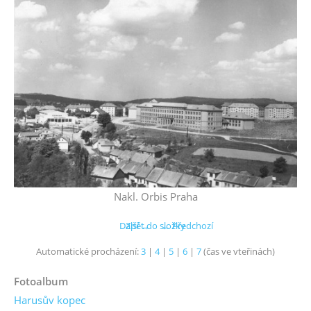
Nakl. Orbis Praha
Další →
Zpět do složky
← Předchozí
Automatické procházení:
3
|
4
|
5
|
6
|
7
(čas ve vteřinách)
Fotoalbum
Harusův kopec