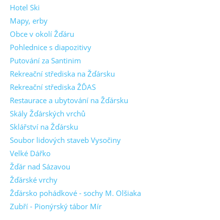
Hotel Ski
Mapy, erby
Obce v okolí Žďáru
Pohlednice s diapozitivy
Putování za Santinim
Rekreační střediska na Žďársku
Rekreační střediska ŽĎAS
Restaurace a ubytování na Žďársku
Skály Žďárských vrchů
Sklářství na Žďársku
Soubor lidových staveb Vysočiny
Velké Dářko
Žďár nad Sázavou
Žďárské vrchy
Žďársko pohádkové - sochy M. Olšiaka
Zubří - Pionýrský tábor Mír