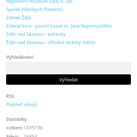
Regionální muzeum Žďár n. Sáz.
Spolek žďárských filatelistů
Zámek Žďár
Zelená hora - poutní kostel sv. Jana Nepomuckého
Žďár nad Sázavou - estránky
Žďár nad Sázavou - oficiální stránky města
Vyhledávání
RSS
Přehled zdrojů
Statistiky
1035736
Celkem:
16854
Měsíc: