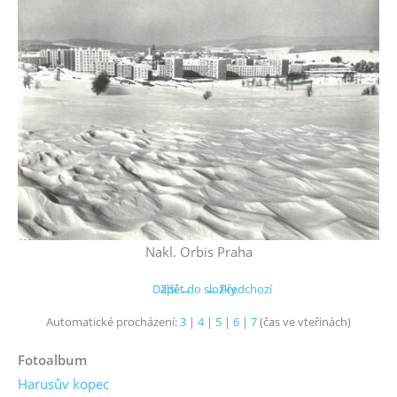
Nakl. Orbis Praha
Další →
Zpět do složky
← Předchozí
Automatické procházení:
3
|
4
|
5
|
6
|
7
(čas ve vteřinách)
Fotoalbum
Harusův kopec