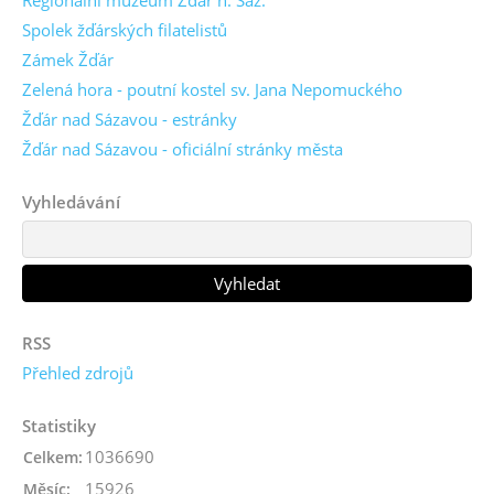
Regionální muzeum Žďár n. Sáz.
Spolek žďárských filatelistů
Zámek Žďár
Zelená hora - poutní kostel sv. Jana Nepomuckého
Žďár nad Sázavou - estránky
Žďár nad Sázavou - oficiální stránky města
Vyhledávání
RSS
Přehled zdrojů
Statistiky
1036690
Celkem:
15926
Měsíc: