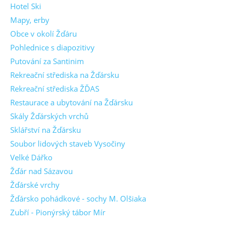
Hotel Ski
Mapy, erby
Obce v okolí Žďáru
Pohlednice s diapozitivy
Putování za Santinim
Rekreační střediska na Žďársku
Rekreační střediska ŽĎAS
Restaurace a ubytování na Žďársku
Skály Žďárských vrchů
Sklářství na Žďársku
Soubor lidových staveb Vysočiny
Velké Dářko
Žďár nad Sázavou
Žďárské vrchy
Žďársko pohádkové - sochy M. Olšiaka
Zubří - Pionýrský tábor Mír